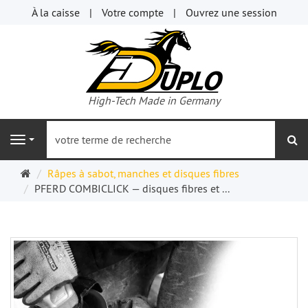
À la caisse
Votre compte
Ouvrez une session
High-Tech Made in Germany
re
Navigation
Page
Râpes à sabot, manches et disques fibres
d'accueil
PFERD COMBICLICK — disques fibres et ...