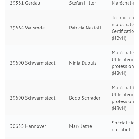
29581 Gerdau
Stefan Hiller
Maréchal-fer
Technicienne
maréchalerie
29664 Walsrode
Patricia Nastoll
Certification
(NBvH)
Maréchale-fe
Utilisateur
29690 Schwarmstedt
Ninja Dupuis
professionn
(NBvH)
Maréchal-fer
Utilisateur
29690 Schwarmstedt
Bodo Schrader
professionn
(NBvH)
Spécialiste d
30655 Hannover
Mark Jathe
du sabot