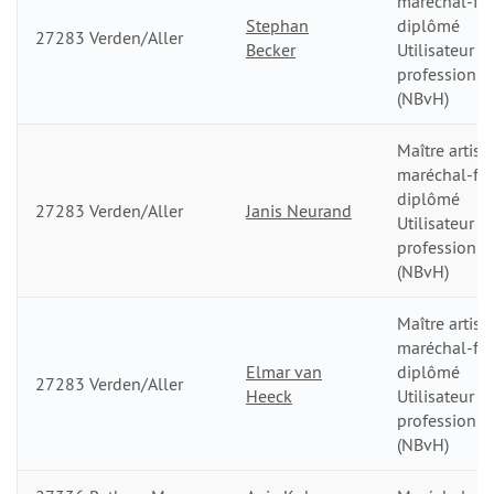
maréchal-fer
Stephan
diplômé
27283 Verden/Aller
Becker
Utilisateur
professionn
(NBvH)
Maître artisa
maréchal-fer
diplômé
27283 Verden/Aller
Janis Neurand
Utilisateur
professionn
(NBvH)
Maître artisa
maréchal-fer
Elmar van
diplômé
27283 Verden/Aller
Heeck
Utilisateur
professionn
(NBvH)