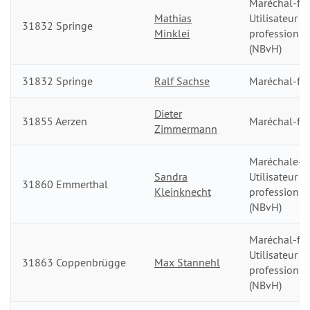
Maréchal-fer
Mathias
Utilisateur
31832 Springe
Minklei
professionn
(NBvH)
31832 Springe
Ralf Sachse
Maréchal-fer
Dieter
31855 Aerzen
Maréchal-fer
Zimmermann
Maréchale-fe
Sandra
Utilisateur
31860 Emmerthal
Kleinknecht
professionn
(NBvH)
Maréchal-fer
Utilisateur
31863 Coppenbrügge
Max Stannehl
professionn
(NBvH)