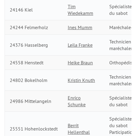
Tim
Spécialiste d
24146 Kiel
Wiedekamm
du sabot
24244 Felmerholz
Ines Mumm
Maréchale-fe
Technicienne
24376 Hasselberg
Leila Franke
maréchalerie
24558 Henstedt
Heike Braun
Orthopédist
Technicienne
24802 Bokelholm
Kristin Knuth
maréchalerie
Enrico
Spécialiste d
24986 Mittelangeln
Schunke
du sabot
Spécialiste d
Berrit
du sabot
25551 Hohenlockstedt
Hellenthal
Participation