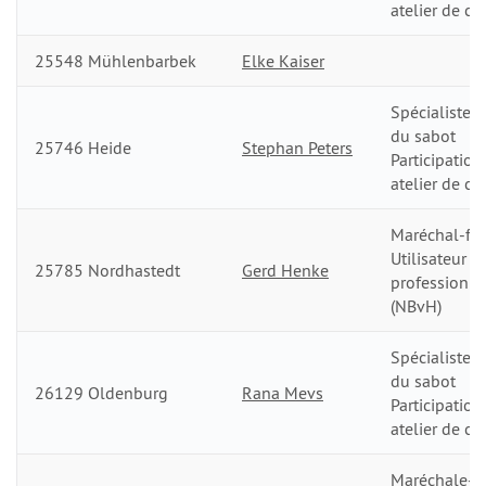
atelier de co
25548 Mühlenbarbek
Elke Kaiser
Spécialiste d
du sabot
25746 Heide
Stephan Peters
Participation
atelier de co
Maréchal-fer
Utilisateur
25785 Nordhastedt
Gerd Henke
professionn
(NBvH)
Spécialiste d
du sabot
26129 Oldenburg
Rana Mevs
Participation
atelier de co
Maréchale-fe