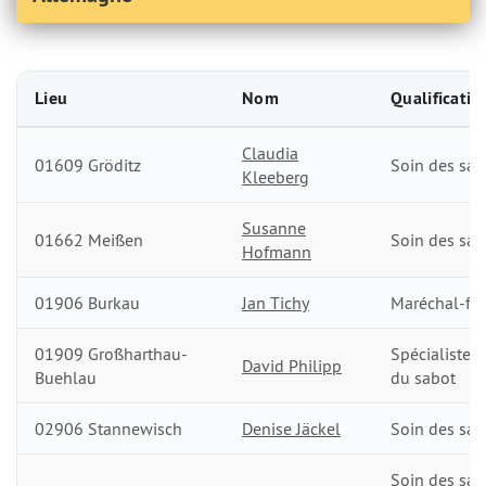
Lieu
Nom
Qualificatio
Claudia
Liste des maréchaux-ferrants et des pareurs en Allemagne
01609 Gröditz
Soin des sab
Kleeberg
Susanne
01662 Meißen
Soin des sab
Hofmann
01906 Burkau
Jan Tichy
Maréchal-fer
01909 Großharthau-
Spécialiste d
David Philipp
Buehlau
du sabot
02906 Stannewisch
Denise Jäckel
Soin des sab
Soin des sab