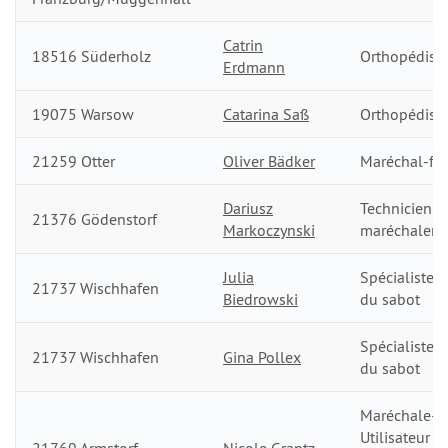
Catrin
18516 Süderholz
Orthopédist
Erdmann
19075 Warsow
Catarina Saß
Orthopédist
21259 Otter
Oliver Bädker
Maréchal-fer
Dariusz
Technicien d
21376 Gödenstorf
Markoczynski
maréchalerie
Julia
Spécialiste d
21737 Wischhafen
Biedrowski
du sabot
Spécialiste d
21737 Wischhafen
Gina Pollex
du sabot
Maréchale-fe
Utilisateur