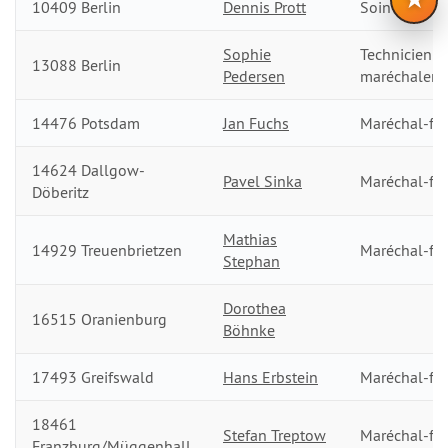
10409 Berlin
Dennis Prott
Soin des sab
Sophie
Technicienne
13088 Berlin
Pedersen
maréchalerie
14476 Potsdam
Jan Fuchs
Maréchal-fer
14624 Dallgow-
Pavel Sinka
Maréchal-fer
Döberitz
Mathias
14929 Treuenbrietzen
Maréchal-fer
Stephan
Dorothea
16515 Oranienburg
Böhnke
17493 Greifswald
Hans Erbstein
Maréchal-fer
18461
Stefan Treptow
Maréchal-fer
Franzburg/Müggenhall