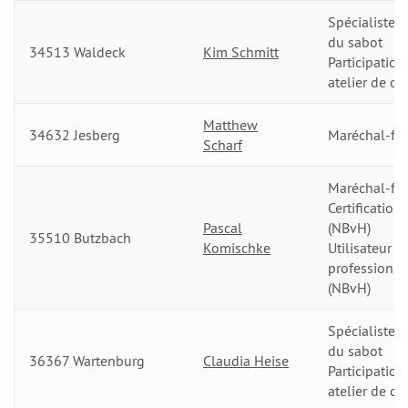
Spécialiste d
du sabot
34513 Waldeck
Kim Schmitt
Participation
atelier de co
Matthew
34632 Jesberg
Maréchal-fer
Scharf
Maréchal-fer
Certification
Pascal
(NBvH)
35510 Butzbach
Komischke
Utilisateur
professionn
(NBvH)
Spécialiste d
du sabot
36367 Wartenburg
Claudia Heise
Participation
atelier de co