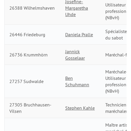
Josefine-
Utilisateur
26388 Wilhelmshaven
Margaretha
professionn
Uhde
(NBvH)
Spécialiste d
26446 Friedeburg
Daniela Pralle
du sabot
Jannick
26736 Krummhörn
Maréchal-fer
Gosselaar
Maréchale-fe
Ben
Utilisateur
27257 Sudwalde
Schuhmann
professionn
(NBvH)
27305 Bruchhausen-
Technicien d
Stephen Kahle
Vilsen
maréchalerie
Maître artisa