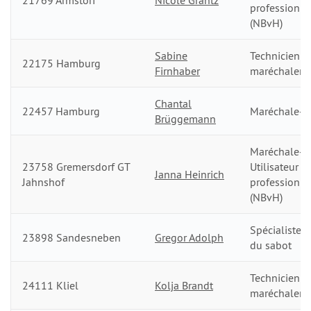
21769 Armstorf
Nicole Grantz
professionn
(NBvH)
Sabine
Technicienne
22175 Hamburg
Firnhaber
maréchalerie
Chantal
22457 Hamburg
Maréchale-fe
Brüggemann
Maréchale-fe
23758 Gremersdorf GT
Utilisateur
Janna Heinrich
Jahnshof
professionn
(NBvH)
Spécialiste d
23898 Sandesneben
Gregor Adolph
du sabot
Technicien d
24111 Kliel
Kolja Brandt
maréchalerie