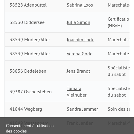
38528 Adenbüttel
Sabrina Loos
Maréchale-fe
Certification
38530 Diddersee
Julia Simon
(NBvH)
38539 Müden/Aller
Joachim Lock
Maréchal-fer
38539 Müden/Aller
Verena Göde
Maréchale-fe
Spécialiste d
38836 Dedeleben
Jens Brandt
du sabot
Tamara
Spécialiste d
39387 Oschersleben
Vielhuber
du sabot
41844 Wegberg
Sandra Jammer
Soin des sab
41849 Wassenberg
Frank Janßen
Maréchal-fer
Consentement à l'utilisation
des cookies