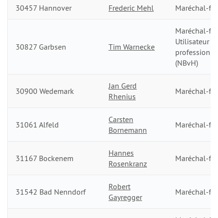
30457 Hannover
Frederic Mehl
Maréchal-fer
Maréchal-fer
Utilisateur
30827 Garbsen
Tim Warnecke
professionn
(NBvH)
Jan Gerd
30900 Wedemark
Maréchal-fer
Rhenius
Carsten
31061 Alfeld
Maréchal-fer
Bornemann
Hannes
31167 Bockenem
Maréchal-fer
Rosenkranz
Robert
31542 Bad Nenndorf
Maréchal-fer
Gayregger