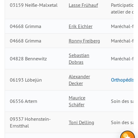
03159 Neiße-Malxetal
Lasse Frühauf
Participation
atelier de co
04668 Grimma
Erik Eichler
Maréchal-fer
04668 Grimma
Ronny Freiberg
Maréchal-fer
Sebastian
04828 Bennewitz
Maréchal-fer
Dobras
Alexander
06193 Löbejün
Orthopédiste
Decker
Maurice
06556 Artern
Soin des sab
Schäfer
09337 Hohenstein-
Toni Delling
Soin des sab
Ernstthal
★