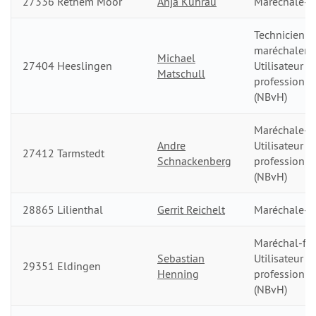
27336 Rethem Moor
Anja Kuhrau
Maréchale-fe
Technicien d
maréchalerie
Michael
27404 Heeslingen
Utilisateur
Matschull
professionn
(NBvH)
Maréchale-fe
Andre
Utilisateur
27412 Tarmstedt
Schnackenberg
professionn
(NBvH)
28865 Lilienthal
Gerrit Reichelt
Maréchale-fe
Maréchal-fer
Sebastian
Utilisateur
29351 Eldingen
Henning
professionn
(NBvH)