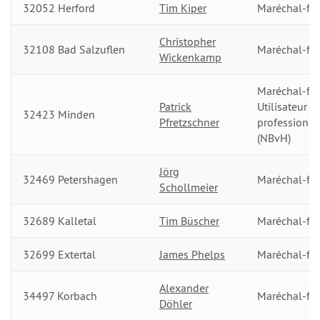
32052 Herford
Tim Kiper
Maréchal-fer
Christopher
32108 Bad Salzuflen
Maréchal-fer
Wickenkamp
Maréchal-fer
Patrick
Utilisateur
32423 Minden
Pfretzschner
professionn
(NBvH)
Jörg
32469 Petershagen
Maréchal-fer
Schollmeier
32689 Kalletal
Tim Büscher
Maréchal-fer
32699 Extertal
James Phelps
Maréchal-fer
Alexander
34497 Korbach
Maréchal-fer
Döhler