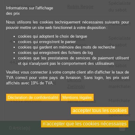
Spécialiste d
42781 Haan
Robin Regge
Informations sur l'affichage
du sabot
des prix
Nous utilisons les cookies techniquement nécessaires suivants pour
42799 Leichlingen
Ingo Mebus
Maréchal-fer
pouvoir mettre un site web fonctionnel à votre disposition :
cookies qui adoptent le choix de langue
Susanna
Spécialiste d
42929 Wermelskirchen
cookies qui enregistrent le panier
Hillmann
du sabot
cookies qui gardent en mémoire des mots de recherche
cookies qui enregistrent des fichiers de log
cookies que les prestataires de services de paiement utilisent
Spécialiste d
44269 Dortmund
Luzie Neuhaus
et qui n'analysent pas le comportement des utilisateurs
du sabot
Veuillez vous connecter à votre compte client afin d'afficher le taux de
TVA correct pour votre pays de livraison. Sans login, les prix sont
Dennis
Technicien d
44577 Castrop-Rauxel
affichés avec 19% de TVA.
Zielinski
maréchalerie
Déclaration de confidentialité
Mentions légales
44892 Bochum
Tanja Paschko
Maréchale-fe
accepter tous les cookies
Spécialiste d
Sandra
du sabot
n'accepter que les cookies nécessaires
45481 Mülheim
Pan
0 Article(s)
Liesenfeld
Participation
atelier de co