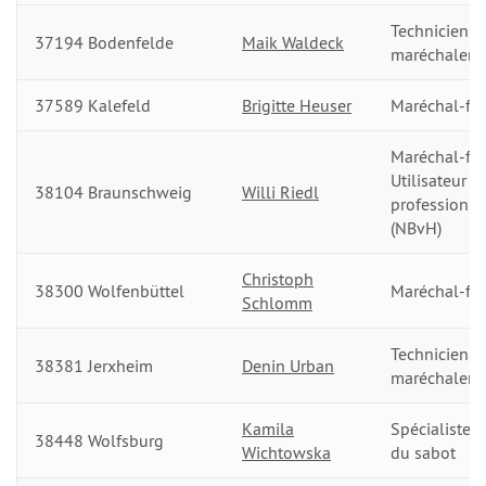
Technicien d
37194 Bodenfelde
Maik Waldeck
maréchalerie
37589 Kalefeld
Brigitte Heuser
Maréchal-fer
Maréchal-fer
Utilisateur
38104 Braunschweig
Willi Riedl
professionn
(NBvH)
Christoph
38300 Wolfenbüttel
Maréchal-fer
Schlomm
Technicienne
38381 Jerxheim
Denin Urban
maréchalerie
Kamila
Spécialiste d
38448 Wolfsburg
Wichtowska
du sabot