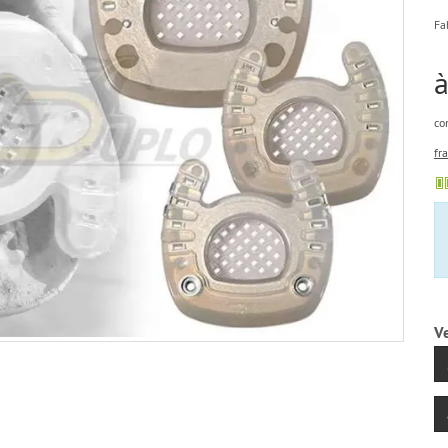
Fa
à
co
fr
Ve