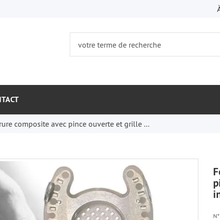
NTACT
rure composite avec pince ouverte et grille ...
F
p
i
N° 