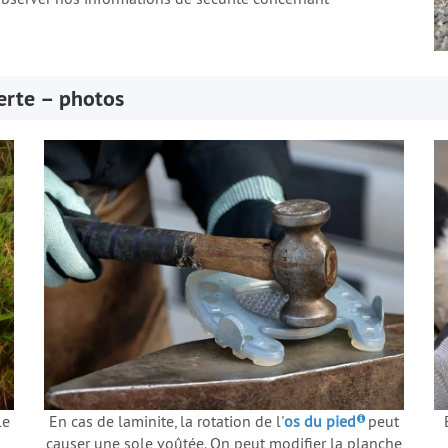
erte – photos
le
En cas de laminite, la rotation de l'
os du pied
peut
causer une sole voûtée. On peut modifier la planche