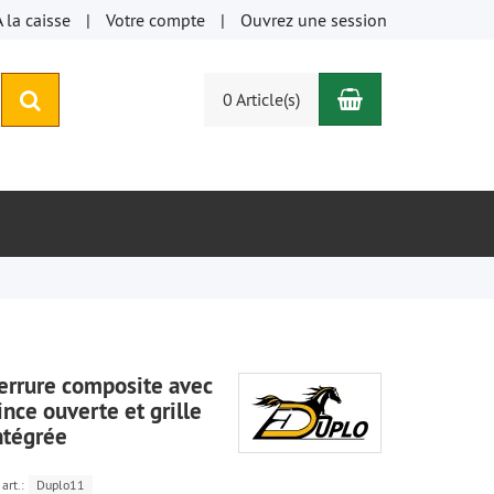
À la caisse
Votre compte
Ouvrez une session
Panier
rechercher
0 Article(s)
errure composite avec
ince ouverte et grille
ntégrée
art.:
Duplo11