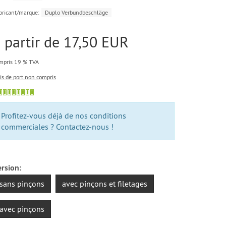
bricant/marque:
Duplo Verbundbeschläge
 partir de 17,50 EUR
mpris 19 % TVA
ais de port non compris
Profitez-vous déjà de nos conditions
commerciales ? Contactez-nous !
rsion:
sans pinçons
avec pinçons et filetages
avec pinçons