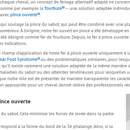
chaque cheval, un concept de ferrage alternatif adapté ne conce
— comme par exemple la
fourbure
— une solution adaptée individue
 avec
pince ouverte
.
, qui soulage la pince du sabot, qui peut être combiné avec une pla
 nombreux. À l’origine, notre fer ouvert en pince a été développé
s été désigné comme fer de fourbure. Depuis, le fer à pince ouvert
s indications.
le champ d’application de notre fer à pince ouverte uniquement à l
mar Foot Syndrome
ou des problématiques similaires, pour lesqu
ent qu’il existe rarement une solution adaptée de la même manière
maladies du sabot ou des atteintes tendineuses pour lesquelles un
ue notre rôle est de présenter de manière transparente les caractér
tion appropriée pour un cheval donné relève des professionnels re
pince ouverte
du sabot. Cela minimise les forces de levée dans la partie
respond à la forme du bord de la 3e phalange. Ainsi, si la