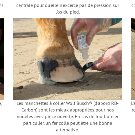
ns
centrale pour qu'elle n'excerce pas de pression sur
c
l'os du pied.
,
Les manchettes à coller Wolf Busch® (d'abord RB-
L
Carbon) sont les mieux appropriées pour nos
r
modèles avec pince ouverte. En cas de fourbure en
particulier, un fer collé peut être une bonne
alternative.