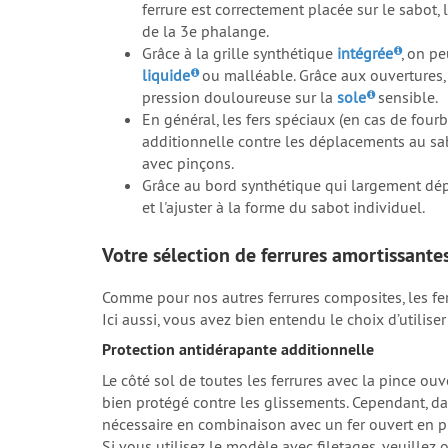
ferrure est correctement placée sur le sabot,
de la 3e phalange.
Grâce à la grille synthétique
intégrée
, on p
liquide
ou malléable. Grâce aux ouvertures, 
pression douloureuse sur la
sole
sensible.
En général, les fers spéciaux (en cas de four
additionnelle contre les déplacements au sab
avec pinçons.
Grâce au bord synthétique qui largement dépa
et l'ajuster à la forme du sabot individuel.
Votre sélection de ferrures amortissante
Comme pour nos autres ferrures composites, les fer
Ici aussi, vous avez bien entendu le choix d’utilise
Protection antidérapante additionnelle
Le côté sol de toutes les ferrures avec la pince ou
bien protégé contre les glissements. Cependant, dan
nécessaire en combinaison avec un fer ouvert en pin
Si vous utilisez le modèle avec filetages, veuillez