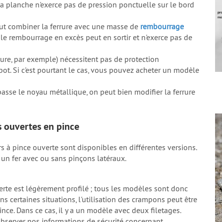
 la planche n'exerce pas de pression ponctuelle sur le bord
eut combiner la ferrure avec une masse de
rembourrage
le rembourrage en excès peut en sortir et n'exerce pas de
bure, par exemple) nécessitent pas de protection
ot. Si c'est pourtant le cas, vous pouvez acheter un modèle
sse le noyau métallique, on peut bien modifier la ferrure
s ouvertes en pince
s à pince ouverte sont disponibles en différentes versions.
r un fer avec ou sans pinçons latéraux.
verte est légèrement profilé ; tous les modèles sont donc
s certaines situations, l'utilisation des crampons peut être
ce. Dans ce cas, il y a un modèle avec deux filetages.
 observer nos informations de sécurité concernant