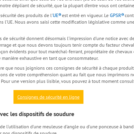
otre dépliant de sécurité, que la plupart d’entre vous ont certain
écurité des produits de l’
UE
est entré en vigueur. Le
GPSR
conti
l’UE. Nous avons saisi cette modification législative comme une
s de sécurité donnent désormais l’impression d’une notice avec de
rrage et que nous devons toujours tenir compte du facteur cheval 
façon évidents pour tout maréchal-ferrant, propriétaire de chevaux
 de manière exhaustive en tant que consommateur.
saire que nous joignions ces consignes de sécurité à chaque produ
ns de votre compréhension quant au fait que nous imprimons notre
 Pour une version plus lisible, vous pouvez à tout moment consult
Consignes de sécurité en ligne
avec les dispositifs de soudure
de l’utilisation d’une meuleuse d’angle ou d’une ponceuse à bande,
r nos dispositifs de soudure.