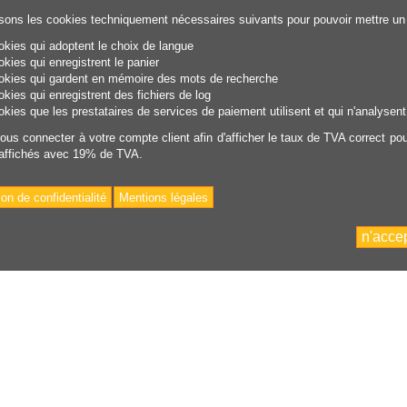
isons les cookies techniquement nécessaires suivants pour pouvoir mettre un s
okies qui adoptent le choix de langue
okies qui enregistrent le panier
okies qui gardent en mémoire des mots de recherche
okies qui enregistrent des fichiers de log
okies que les prestataires de services de paiement utilisent et qui n'analysen
vous connecter à votre compte client afin d'afficher le taux de TVA correct pou
 affichés avec 19% de TVA.
ion de confidentialité
Mentions légales
n'acce