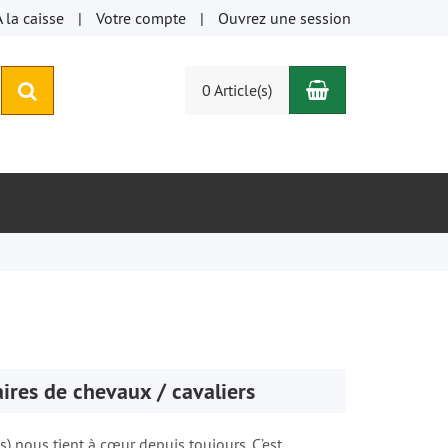
À la caisse
Votre compte
Ouvrez une session
Panier
rechercher
0 Article(s)
ires de chevaux / cavaliers
) nous tient à cœur depuis toujours. C’est