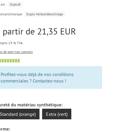
art.:
Duplo8
bricant/marque:
Duplo Verbundbeschläge
 partir de 21,35 EUR
mpris 19 % TVA
ais de port non compris
Profitez-vous déjà de nos conditions
commerciales ? Contactez-nous !
ureté du matériau synthétique:
Standard (orange)
Extra (vert)
orme: