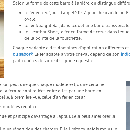
Selon la forme de cette barre à l'arrière, on distingue diffé
le fer en œuf, aussi appelé fer à planche ovoïde ou
E
ovale.
le fer
Straight Bar
, dans lequel une barre transversale
le
Heartbar Shoe
, le fer en forme de cœur, dans lequ
de la pointe de la fourchette.
Chaque variante a des domaines d'application différents et d
du sabot
. Le fer adapté à votre cheval dépend de son
indi
particulières de votre discipline équestre.
s, on peut dire que chaque modèle est, d'une certaine
e la ferrure sont reliées entre elles par une barre en
elle, à première vue, celle d'un fer en cœur.
es modèles réguliers :
enue et participe davantage à l'appui. Cela peut améliorer la
leure répartition des charges. Elle limite toutefois moins le