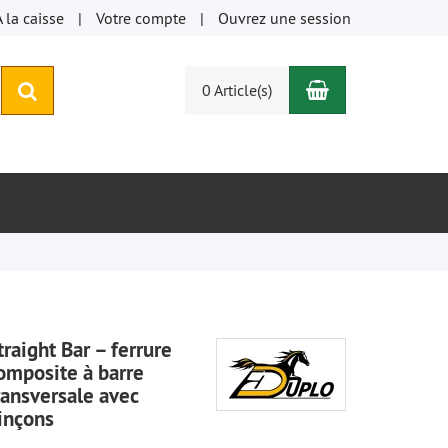
À la caisse
Votre compte
Ouvrez une session
Panier
rechercher
0 Article(s)
traight Bar – ferrure
omposite à barre
ransversale avec
inçons