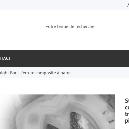
NTACT
aight Bar – ferrure composite à barre ...
S
c
t
p