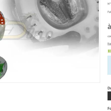
N° 
Fa
à
co
fr
D
F