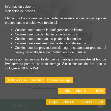
Información sobre la
indicación de precios
Utilizamos los cookies técnicamente necesarias siguientes para poder
proporcionarle un sitio web funcional:
Cookies que adoptan la configuración de idioma
Cookies que guardan la cesta de la compra
Cookies que recuerdan las palabras buscadas
Cookies que almacenan datos de inicio de sesión
Cookies que los proveedores de pago instalan para procesar el
pago y no analizan el comportamiento del usuario
Inicie sesión en su cuenta de cliente para que se muestre el tipo de
Equilox - reconstrucción y reparación del casco
IVA correcto para su país de entrega. Sin iniciar sesión, los precios
incluyen el 19% de IVA.
39,98 EUR
Declaración de privacidad
Información legal
incl. 19 % IVA
más gastos de envío
aceptar todas las cookies
más...
aceptar sólo cookies necesarias
Car
0 Artículo(s)