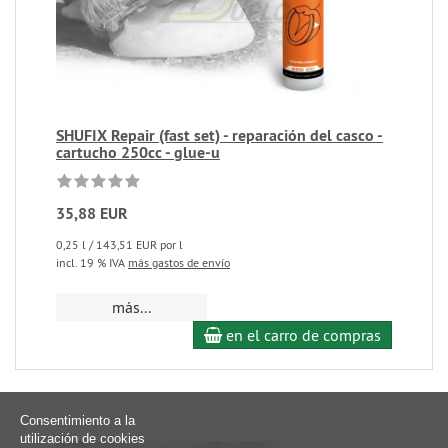
SHUFIX Repair (fast set) - reparación del casco -
cartucho 250cc - glue-u
35,88 EUR
0,25 l / 143,51 EUR por l
incl. 19 % IVA
más gastos de envío
más...
en el carro de compras
Consentimiento a la
utilización de cookies