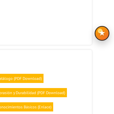
★
atálogo (PDF Download)
brasión y Durabilidad (PDF Download)
onocimientos Básicos (Enlace)