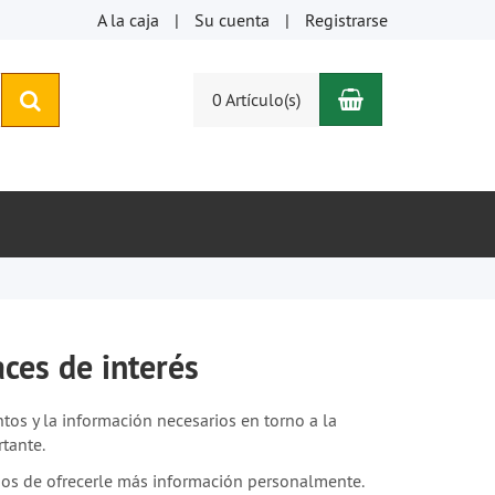
A la caja
Su cuenta
Registrarse
Carro de com
buscar
0 Artículo(s)
ces de interés
tos y la información necesarios en torno a la
tante.
ados de ofrecerle más información personalmente.