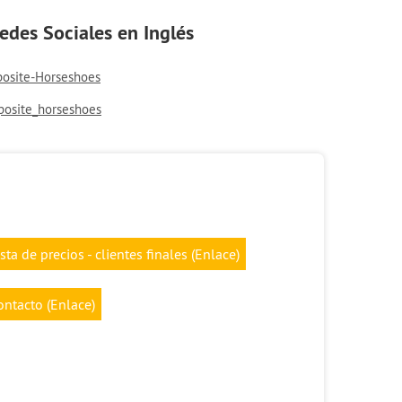
edes Sociales en Inglés
osite-Horseshoes
posite_horseshoes
ista de precios - clientes finales (Enlace)
ontacto (Enlace)