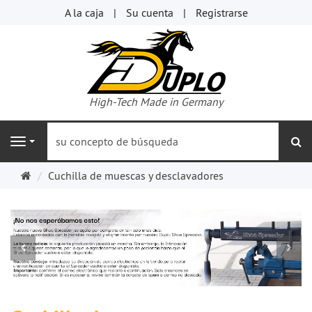
A la caja
Su cuenta
Registrarse
High-Tech Made in Germany
bu
Navigation
Página
Cuchilla de muescas y desclavadores
de
inicio