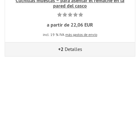
Cuchillas muescas – para asentar el remache en la
pared del casco
a partir de 22,06 EUR
incl. 19 % IVA
más gastos de envío
+2
Detalles