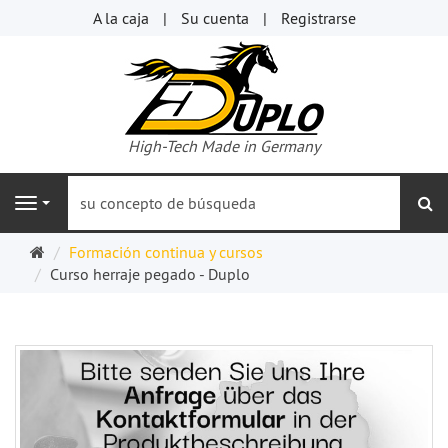
A la caja
Su cuenta
Registrarse
High-Tech Made in Germany
bu
Navigation
Página
Formación continua y cursos
de
Curso herraje pegado - Duplo
inicio