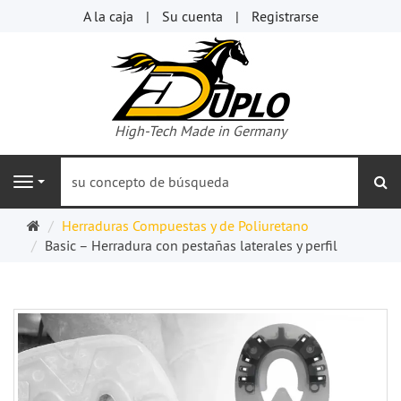
A la caja
Su cuenta
Registrarse
High-Tech Made in Germany
bu
Navigation
Página
Herraduras Compuestas y de Poliuretano
de
Basic – Herradura con pestañas laterales y perfil
inicio