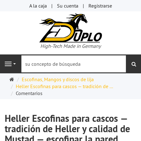
A la caja
Su cuenta
Registrarse
High-Tech Made in Germany
bu
Navigation
Página
Escofinas, Mangos y discos de lija
de
Heller Escofinas para cascos — tradición de ...
inicio
Comentarios
Heller Escofinas para cascos —
tradición de Heller y calidad de
Mustad — escofinar la pared