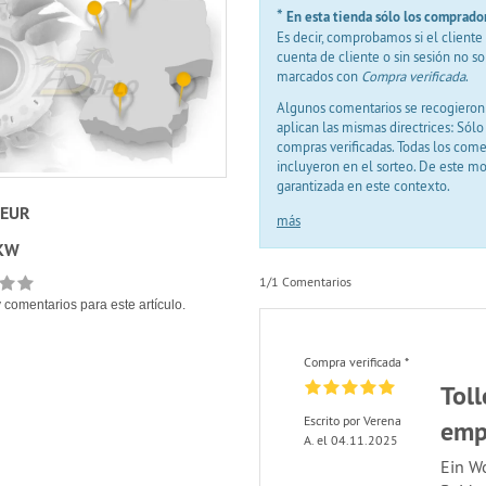
*
En esta tienda sólo los comprado
Es decir, comprobamos si el client
cuenta de cliente o sin sesión no s
marcados con
Compra verificada
.
Algunos comentarios se recogieron 
aplican las mismas directrices: Sól
compras verificadas. Todas los com
incluyeron en el sorteo. De este m
garantizada en este contexto.
 EUR
más
KW
1/1 Comentarios
 comentarios para este artículo.
Compra verificada *
Toll
Escrito por Verena
emp
A. el 04.11.2025
Ein Wo