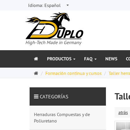
Idioma:
Español
High-Tech Made in Germany
PRODUCTOS
FAQ
NEWS
C
Página
Formación continua y cursos
Taller her
de
inicio
Tal
CATEGORÍAS
atrás
Herraduras Compuestas y de
Poliuretano