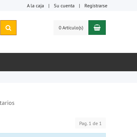
A la caja
Su cuenta
Registrarse
Carro de com
buscar
0 Artículo(s)
arios
Pag. 1 de 1