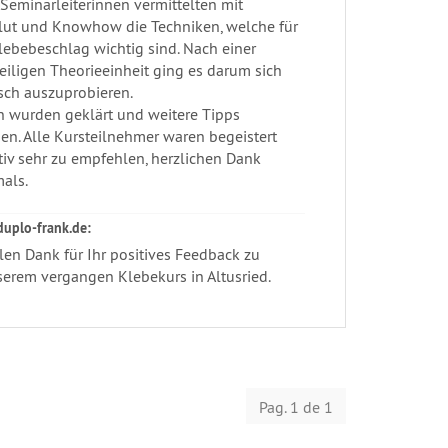
Seminarleiterinnen vermittelten mit
lut und Knowhow die Techniken, welche für
lebebeschlag wichtig sind. Nach einer
iligen Theorieeinheit ging es darum sich
sch auszuprobieren.
n wurden geklärt und weitere Tipps
en. Alle Kursteilnehmer waren begeistert
tiv sehr zu empfehlen, herzlichen Dank
als.
duplo-frank.de:
len Dank für Ihr positives Feedback zu
erem vergangen Klebekurs in Altusried.
Pag. 1 de 1