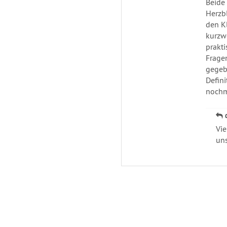
Beide 
Herzb
den K
kurzwe
prakti
Frage
gegeb
Defini
nochm
Vie
uns