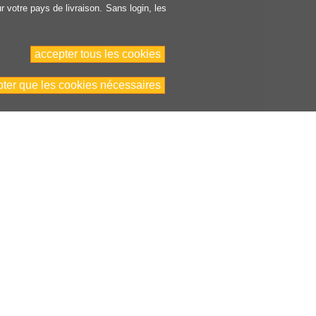
r votre pays de livraison. Sans login, les
accepter tous les cookies
pter que les cookies nécessaires
Bac
to
Top