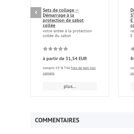
Sets de collage —
D
Démarrage à la
S
protection de sabot
E
collée
c
votre entée à la protection
r
collée du sabot
E
à partir de 31,54 EUR
8
compris 19 % TVA
frais de port non
co
compris
co
plus...
COMMENTAIRES