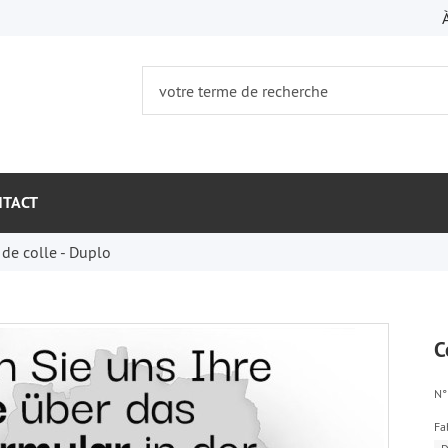
NTACT
 de colle - Duplo
C
N° 
Fa