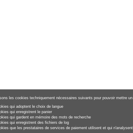
isons les cookies techniquement nécessaires suivants pour pouvoir mettre un s
okies qui adoptent le choix de langue
okies qui enregistrent le panier
okies qui gardent en mémoire des mots de recherche
okies qui enregistrent des fichiers de log
okies que les prestataires de services de paiement utilisent et qui n'analysen