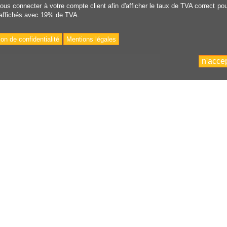
vous connecter à votre compte client afin d'afficher le taux de TVA correct pou
 affichés avec 19% de TVA.
ion de confidentialité
Mentions légales
n'acce