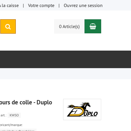
À la caisse
Votre compte
Ouvrez une session
Panier
rechercher
0 Article(s)
ours de colle - Duplo
art.:
KWSO
bricant/marque: