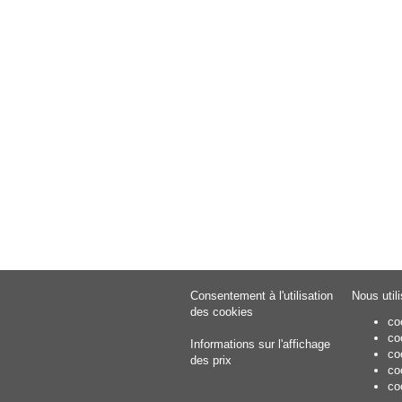
Consentement à l'utilisation
Nous util
des cookies
co
co
Informations sur l'affichage
co
des prix
co
co