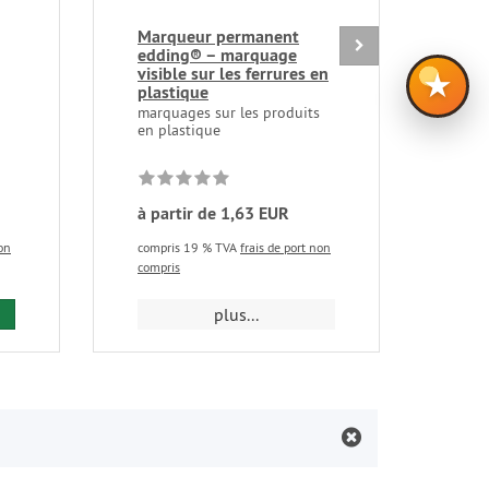
Marqueur permanent
Coll
edding® – marquage
Eas
visible sur les ferrures en
pour
★
plastique
marquages sur les produits
en plastique
à partir de 1,63 EUR
à pa
non
compris 19 % TVA
frais de port non
comp
compris
compr
outer au panier
plus...