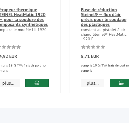
écapeur thermique
Buse de réduction
TEINEL HeatMatic 1920
Steinel® — flux d'air
 – pour la soudure des
précis pour le soudage
omposants synthétiques
des plastiques
emplace le modèle HL 1920
convient au pistolet à air
chaud Steinel® HeatMatic
1920 E
4,92 EUR
8,71 EUR
mpris 19 % TVA
frais de port non
compris 19 % TVA
frais de port 
mpris
compris
ajouter au panier
aj
plus...
plus...