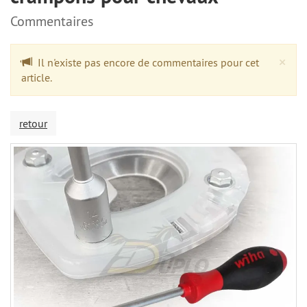
Commentaires
Cl
×
Il n'existe pas encore de commentaires pour cet
article.
retour