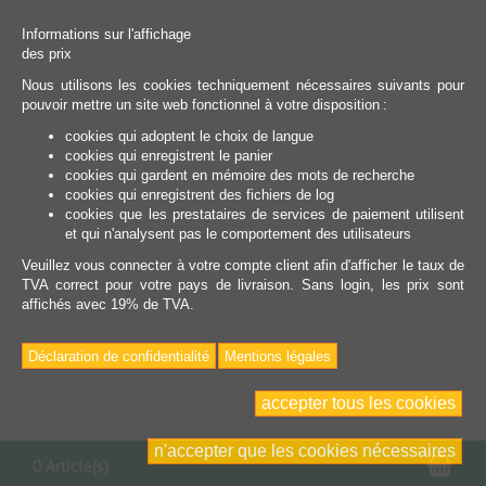
Informations sur l'affichage
des prix
Nous utilisons les cookies techniquement nécessaires suivants pour
pouvoir mettre un site web fonctionnel à votre disposition :
cookies qui adoptent le choix de langue
cookies qui enregistrent le panier
cookies qui gardent en mémoire des mots de recherche
cookies qui enregistrent des fichiers de log
cookies que les prestataires de services de paiement utilisent
et qui n'analysent pas le comportement des utilisateurs
Veuillez vous connecter à votre compte client afin d'afficher le taux de
TVA correct pour votre pays de livraison. Sans login, les prix sont
affichés avec 19% de TVA.
Déclaration de confidentialité
Mentions légales
accepter tous les cookies
n'accepter que les cookies nécessaires
Pan
0 Article(s)