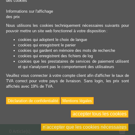
des cookies
Informations sur l'affichage
des prix
Nous utilisons les cookies techniquement nécessaires suivants pour
pouvoir mettre un site web fonctionnel à votre disposition :
cookies qui adoptent le choix de langue
cookies qui enregistrent le panier
cookies qui gardent en mémoire des mots de recherche
cookies qui enregistrent des fichiers de log
cookies que les prestataires de services de paiement utilisent
et qui n'analysent pas le comportement des utilisateurs
Veuillez vous connecter à votre compte client afin d'afficher le taux de
TVA correct pour votre pays de livraison. Sans login, les prix sont
affichés avec 19% de TVA.
Déclaration de confidentialité
Mentions légales
accepter tous les cookies
n'accepter que les cookies nécessaires
Pan
0 Article(s)