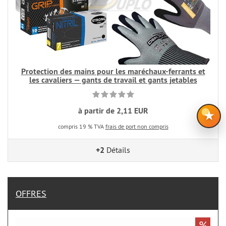
Protection des mains pour les maréchaux-ferrants et
les cavaliers — gants de travail et gants jetables
à partir de 2,11 EUR
★
compris 19 % TVA
frais de port non compris
+2
Détails
OFFRES
%