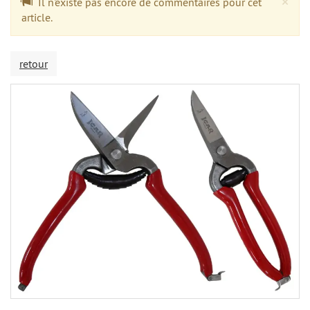
Cl
×
Il n'existe pas encore de commentaires pour cet
article.
retour