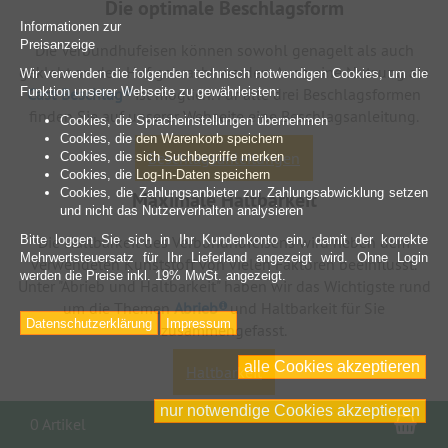
Die optimale Beschlagsform
Informationen zur
Preisanzeige
Die Verbundhufeisen können sowohl genagelt als auch
geklebt an den Huf gebracht werden. Auch eine Nutzung als
Wir verwenden die folgenden technisch notwendigen Cookies, um die
Cast-Beschlag
ist möglich. Für alle drei Beschlagsformen
Funktion unserer Webseite zu gewährleisten:
finden Sie auf unserer Webseite eine Beschlagsanleitung.
Cookies, die Spracheinstellungen übernehmen
Cookies, die den Warenkorb speichern
Beschlagsanleitungen
Cookies, die sich Suchbegriffe merken
Cookies, die Log-In-Daten speichern
Cookies, die Zahlungsanbieter zur Zahlungsabwicklung setzen
Maximale Haltbarkeit
und nicht das Nutzerverhalten analysieren
Die Haltbarkeit des Verbundhufeisens wird neben dem
Bitte loggen Sie sich in Ihr Kundenkonto ein, damit der korrekte
Mehrwertsteuersatz für Ihr Lieferland angezeigt wird. Ohne Login
verwendeten Kunststoff von vielen Faktoren beeinflusst.
werden die Preise inkl. 19% MwSt. angezeigt.
Unter "Abrieb und Haltbarkeit" haben wir das Wichtigste rund
um die Themen
Abrieb
und Haltbarkeit für Sie
Datenschutzerklärung
Impressum
zusammengefasst.
alle Cookies akzeptieren
Haltbarkeit
nur notwendige Cookies akzeptieren
War
0 Artikel
Bitte beachten Sie: Die von uns aufgeführten Informationen und Arbeitsanweisungen