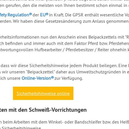
eben gerufen, den die meisten von Ihnen bestimmt schon einmal i
fety Regulation
der
EU
in Kraft. Die GPSR enthält wesentliche V
n werden. Wir haben diese Gesetzesänderung zum Anlass genommen
herheitsinformationen nun den Anschein eines Beipackzettels mit
h befinden und immer auch mit dem Faktor Pferd bzw. Pferdeherde
wortungsvollen Hufbearbeiter / Pferdebesitzer / Reiter ohnehin kla
, dass wir diese Sicherheitshinweise jedem Produkt beilegen. Eine
s wir unseren "Beipackzettel" daher aus Umweltschutzgründen in ei
zlich unsere
Online-Version
zur Verfügung.
Sicherheitshinweise online
iten mit den Schweiß-Vorrichtungen
 beim Arbeiten mit dem Winkel- oder Bandschleifer bzw. des Heiß
 Sicherheitshinweise.