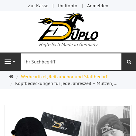
Zur Kasse
Ihr Konto
Anmelden
High-Tech Made in Germany
s
Navigation
Startseite
Werbeartikel, Reitzubehör und Stallbedarf
Kopfbedeckungen für jede Jahreszeit – Mützen, ...