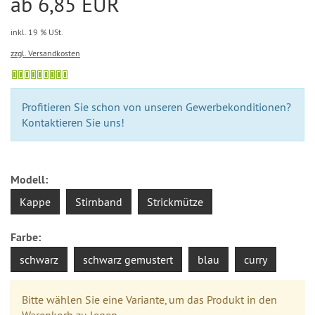
ab 6,85 EUR
inkl. 19 % USt.
zzgl. Versandkosten
Profitieren Sie schon von unseren Gewerbekonditionen?
Kontaktieren Sie uns!
Modell:
Kappe
Stirnband
Strickmütze
Farbe:
schwarz
schwarz gemustert
blau
curry
Bitte wählen Sie eine Variante, um das Produkt in den
Warenkorb zu legen.