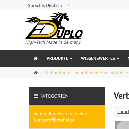
Sprache:
Deutsch
High-Tech Made in Germany
PRODUKTE
WISSENSWERTES
Startseite
Verbundhufeisen und reine Kunststoffbes
Ver
KATEGORIEN
zurüc
Verbundhufeisen und reine
Kunststoffbeschläge