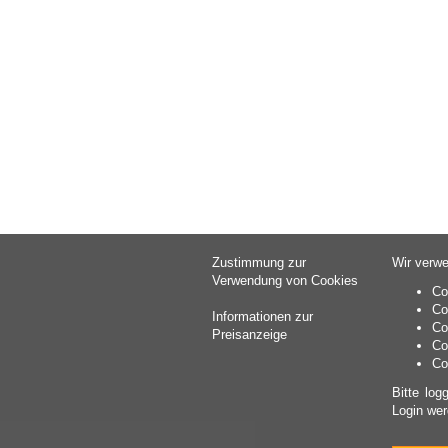
Zustimmung zur
Wir verwe
Verwendung von Cookies
Co
Co
Informationen zur
Co
Preisanzeige
Co
Co
Bitte log
Login wer