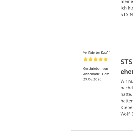
meines
Ich k
STS Na
Verifizierter Kauf *
STS
Geschrieben von
ehe
Annemarie H. am
29.06.2026
Wir n
nachd
hatte.
hatten
Klebe
Wolf-