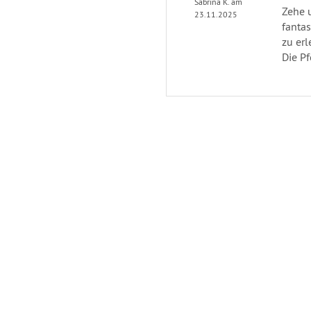
Sabrina K. am
Zehe 
23.11.2025
fanta
zu erl
Die Pf