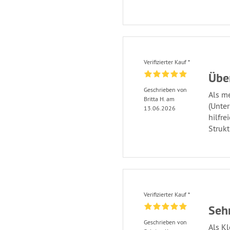
Verifizierter Kauf *
Über
Geschrieben von
Als m
Britta H. am
(Unter
13.06.2026
hilfre
Struk
Verifizierter Kauf *
Sehr
Geschrieben von
Als Kl