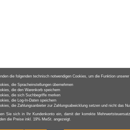
nden die folgenden technisch notwendigen Cookies, um die Funktion unserer
okies, die Spracheinstellungen übernehmen
okies, die den Warenkorb speichern
okies, die sich Suchbegriffe merken
okies, die Log-In-Daten speichern
okies, die Zahlungsanbieter zur Zahlungsabwicklung setzen und nicht das Nut
gen Sie sich in Ihr Kundenkonto ein, damit der korrekte Mehrwertsteuersatz
den die Preise inkl. 19% MwSt. angezeigt.