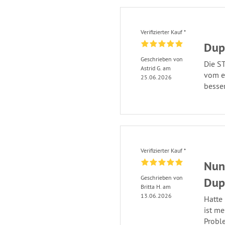
Verifizierter Kauf *
Dup
Geschrieben von
Die S
Astrid G. am
vom er
25.06.2026
besser
Verifizierter Kauf *
Nun
Geschrieben von
Dup
Britta H. am
13.06.2026
Hatte 
ist me
Probl