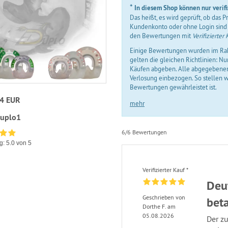
*
In diesem Shop können nur verif
Das heißt, es wird geprüft, ob das
Kundenkonto oder ohne Login sind 
den Bewertungen mit
Verifizierter 
Einige Bewertungen wurden im Rah
gelten die gleichen Richtlinien: N
Käufen abgeben. Alle abgegebene
Verlosung einbezogen. So stellen wi
Bewertungen gewährleistet ist.
34 EUR
mehr
uplo1
6/6 Bewertungen
g:
5.0
von 5
Verifizierter Kauf *
Deut
Geschrieben von
bet
Dorthe F. am
05.08.2026
Der z