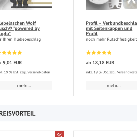
lebelaschen Wolf
Profil – Verbundbeschl
usch® "powered by
mit Seitenkappen und
uplo"
Profil
ür Ihren Klebebeschlag
noch mehr Rutschfestigkeit
b 9,01 EUR
ab 18,18 EUR
kl. 19 % USt.
zzgl. Versandkosten
inkl. 19 % USt.
zzgl. Versandkost
mehr...
mehr...
REISVORTEIL
%