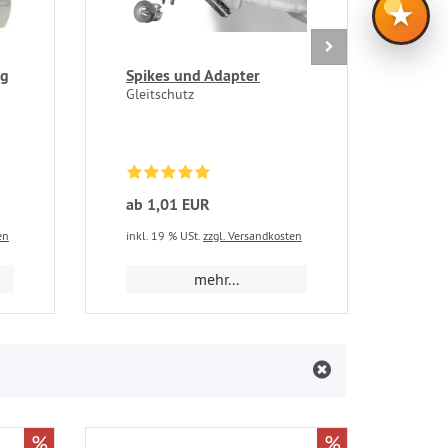
★
ag
Spikes und Adapter
Bas
mit
Gleitschutz
Prof
ohne
Mode
ab 1,01 EUR
ab 
en
inkl. 19 % USt.
zzgl. Versandkosten
inkl.
mehr...
%
%