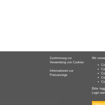
Zustimmung zur
Wir verwe
Verwendung von Cookies
Co
Co
Informationen zur
Co
Preisanzeige
Co
Co
Bitte log
Login wer
Datensc