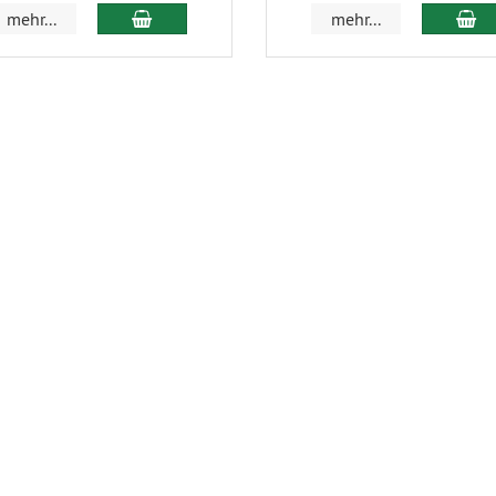
in den Warenkorb
in
mehr...
mehr...