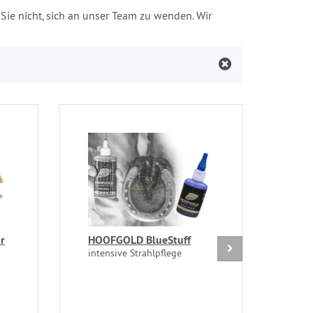
ie nicht, sich an unser Team zu wenden. Wir
r
HOOFGOLD BlueStuff
RoT
intensive Strahlpflege
Kuns