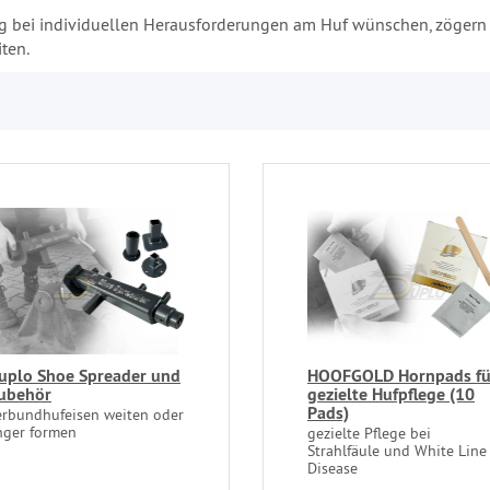
g bei individuellen Herausforderungen am Huf wünschen, zögern S
ten.
uplo Shoe Spreader und
HOOFGOLD Hornpads fü
ubehör
gezielte Hufpflege (10
Pads)
erbundhufeisen weiten oder
nger formen
gezielte Pflege bei
Strahlfäule und White Line
Disease