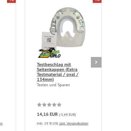
Testbeschlag mit
Tes
Seitenkappen (Extra
Sei
Testmaterial / oval /
Test
134mm)
130
Testen und Sparen
Test
14,16 EUR
14,
(-5,49 EUR)
en
inkl. 19 % USt.
zzgl. Versandkosten
inkl.