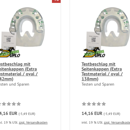
estbeschlag mit
Testbeschlag mit
eitenkappen (Extra
Seitenkappen (Extra
estmaterial / oval /
Testmaterial / oval /
42mm)
138mm)
esten und Sparen
Testen und Sparen
4,16 EUR
14,16 EUR
(-5,49 EUR)
(-5,49 EUR)
kl. 19 % USt.
zzgl. Versandkosten
inkl. 19 % USt.
zzgl. Versandkost