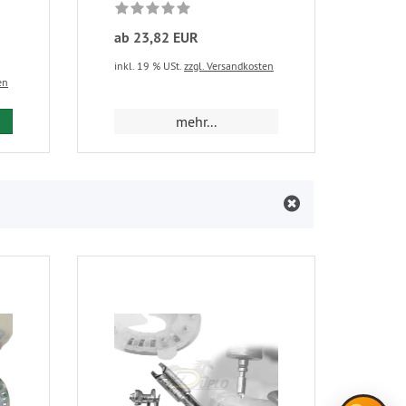
ab 23,82 EUR
ab 
inkl. 19 % USt.
zzgl. Versandkosten
inkl.
en
 den Warenkorb
mehr...