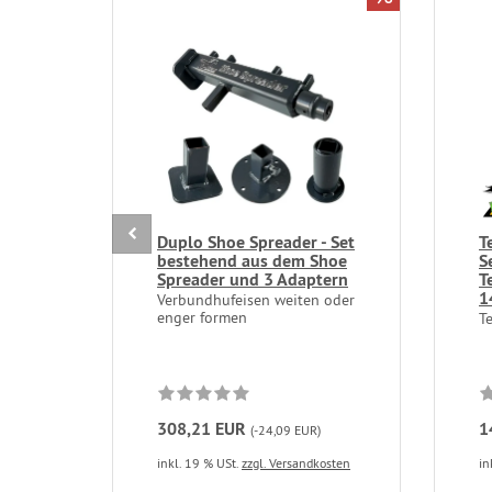
Duplo Shoe Spreader - Set
T
bestehend aus dem Shoe
S
Spreader und 3 Adaptern
T
1
Verbundhufeisen weiten oder
enger formen
T
308,21 EUR
1
(-24,09 EUR)
inkl. 19 % USt.
zzgl. Versandkosten
in