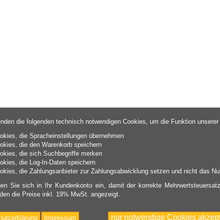
nden die folgenden technisch notwendigen Cookies, um die Funktion unserer
okies, die Spracheinstellungen übernehmen
okies, die den Warenkorb speichern
okies, die sich Suchbegriffe merken
okies, die Log-In-Daten speichern
okies, die Zahlungsanbieter zur Zahlungsabwicklung setzen und nicht das Nut
gen Sie sich in Ihr Kundenkonto ein, damit der korrekte Mehrwertsteuersatz
den die Preise inkl. 19% MwSt. angezeigt.
nur notwendige Cookies akzept
hutzerklärung
Impressum