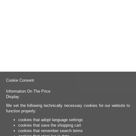
Cookie Consent
Information On The Price
Display
We set the following technically necessary cookies for our website to
function properly:
cookies that adopt language settings
cookies that save the shopping cart
cookies that remember search terms