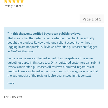
Rating:
5.0
of 5
Page 1 of 1
*
In this shop, only verified buyers can publish reviews.
That means that the system checks whether the client has actually
bought the product. Reviews without a client account or without
logging in are not possible. Reviews of verified purchases are flagged
as
Verified Purchase
.
Some reviews were collected as part of a sweepstakes. The same
guidelines apply in this case too: Only registered customers can submit
reviews on verified purchases. All reviews submitted, regardless of
feedback, were included in the prize draw. In this way, we ensure that
the authenticity of the reviews is also guaranteed in this context.
more
12/12 Reviews